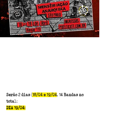
@edpunkemsp
Apr 19, 2025
Serão 2 dias (18/04 e 19/04) com
14 Bandas no total.
Serão 2 dias
 (
18/04 e 19/04
,
 14 Bandas no 
tota
l:
DIA 19/04:
-  Simbiose 				
- Agrotóxico 
- Invasores de Cérebros
- Fogo Cruzado