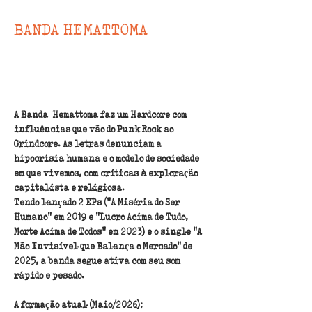
BANDA HEMATTOMA
Banda formada em 2005 na cidade
de Monteiro Lobato, interior
paulista.
A Banda  Hemattoma faz um Hardcore com 
influências que vão do Punk Rock ao 
Grindcore. As letras denunciam a 
hipocrisia humana e o modelo de sociedade 
em que vivemos, com críticas à exploração 
capitalista e religiosa.
Tendo lançado 2 EPs ("A Miséria do Ser 
Humano" em 2019 e "Lucro Acima de Tudo, 
Morte Acima de Todos" em 2023) e o single "A 
Mão Invisível que Balança o Mercado" de 
2025, a banda segue ativa com seu som 
rápido e pesado.
A formação atual (Maio/2026):