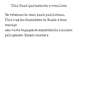
Thiã Punk (guitarrista e vocalista
Um veterano da cena punk paulistana, 
Thiã é um dos fundadores da Banda e traz 
consigo 
uma vasta bagagem de experiência e paixão 
pelo gênero. Exímio cantor e 
instrumentista é autor de diversos 
sucessos da banda e desfere acordes que 
ecoam como clamores de liberdade e
revolta. Um dos fundadores da banda 
Tumultos Urbanos, participou de bandas 
como;
Garotos do Subúrbio, Ódio em Excesso e Pés 
Sujos. Atuando também com produção
de eventos em bairros, bares, escolas e 
casa de shows, sempre na linha do Punk
Rock e Hardcore, movimentando bandas 
novas e já conhecidas na Cena
Underground Independente.