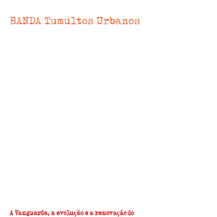
BANDA Tumultos Urbanos
A Banda Tumultos Urbanos surge
como um farol de autenticidade e
resistência
na paisagem musical brasileira.
Tumultos Urbanos é uma banda de
Punk Rock autoral
baseada nas periferias de São
Paulo e iniciada em 2017 com o
propósito de fortalecer
a cena punk paulista e o
underground atuando na denúncia
das injustiças sociais por
meio de sua sonoridade, suas
letras e ações colaborativas.
A Vanguarda, a evolução e a renovação do 