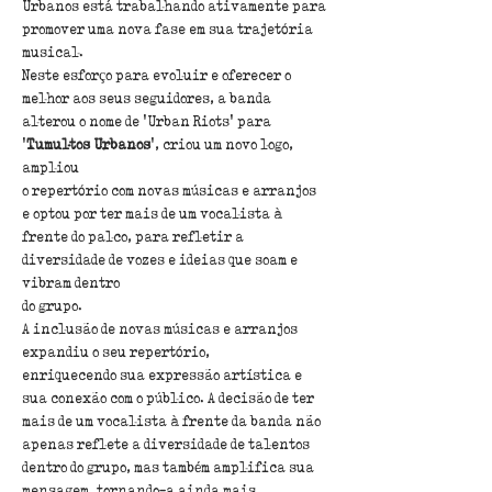
Urbanos está trabalhando ativamente para 
promover uma nova fase em sua trajetória
musical.
Neste esforço para evoluir e oferecer o 
melhor aos seus seguidores, a banda
alterou o nome de 'Urban Riots' para 
'
Tumultos Urbanos
', criou um novo logo, 
ampliou
o repertório com novas músicas e arranjos 
e optou por ter mais de um vocalista à
frente do palco, para refletir a 
diversidade de vozes e ideias que soam e 
vibram dentro
do grupo.
A inclusão de novas músicas e arranjos 
expandiu o seu repertório,
enriquecendo sua expressão artística e 
sua conexão com o público. A decisão de ter
mais de um vocalista à frente da banda não 
apenas reflete a diversidade de talentos
dentro do grupo, mas também amplifica sua 
mensagem, tornando-a ainda mais