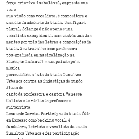
força criativa inabalável, empresta sua 
voz e
sua visão como vocalista, é compositora e 
uma das fundadoras da banda. Uma figura
plural, Solange é não apenas uma 
vocalista excepcional, mas também uma das
mentes por trás das letras e composições da 
banda. Seu trabalho como professora
pós-graduada em musicalização na 
Educação Infantil e sua paixão pela 
música
personifica a luta da banda Tumultos 
Urbanos contra as injustiças do mundo. 
Aluna de
canto da professora e cantora Vanessa 
Calixto e de violão do professor e 
guitarrista
Leonardo Garcia. Participou da banda Ódio 
em Excesso como backing vocal, é
fundadora, letrista e vocalista da banda 
Tumultos Urbanos e fez participação 