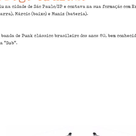
iu na cidade de São Paulo/SP e contava na sua formação com E
ado surgiu na cidade de São Paulo/SP e
 banda de Punk clássico brasileiro dos anos 80, bem conhecid
rmação com Hernandes (vocal), Beca (gu
a "Sub".
ixo) e Muniz (bateria).