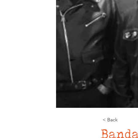
< Back
Banda