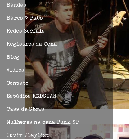
Bandas
Bares & Pubs
Redes Sociais
Registros da Cena
Blog
Videos
Contato
Estúdios REDSTAR
Casa de Shows
Mulheres na cena Punk SP
Ouvir Playlist