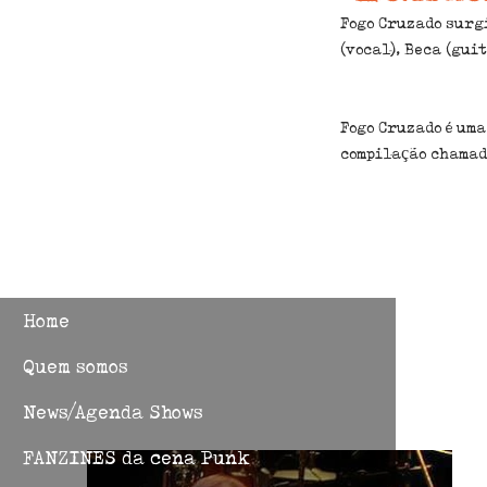
Fogo Cruzado surg
Fogo Cruz
Fogo Cruzado é uma
na sua fo
compilação chamad
Márcio (ba
Home
Quem somos
News/Agenda Shows
FANZINES da cena Punk