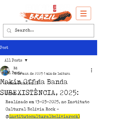
Post
All Posts
Ed
All Posts
16 de mar. de 2025
1 min de leitura
Makin Off da Banda
A cena Punk em SP
SUBEXISTÊNCIA, 2025:
Shows
Realizado em 13-03-2025, no Instituto  
Cultural Bolívia Rock - 
@
institutoculturalboliviarock
)